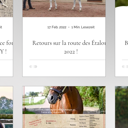
it
17. Feb. 2022
1 Min. Lesezeit
ce for
Retours sur la route des Étalons
B
 !
2022 !