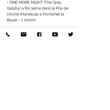
• ONE MORE NIGHT (The Grey 
Gatsby) a fini 3ème dans le Prix de 
l'Arche (Handicap à Pornichet la 
Baule - 1 700m)
Le 27 Janvier
• ROI DU MONDE (Recoletos) a fini 
4ème dans le Prix d'Artouste 
(Handicap à Pau - 2 000m)
• GREYVAL (The Grey Gatsby) a fini 
1ère dans le 
Sky Bet Fillies' 
Juvenile Hurdle
 (
Listed
 à 
Doncaster - 16,6f)
Le 28 Janvier
• PIKAR (Masterstroke - Prairie 
Scilla) a fini 3ème dans le Sss 
Super Alloys Handicap Hurdle (à 
Cheltenham - 16,8f)