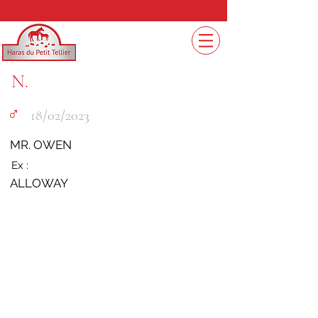
N.
♂︎
18/02/2023
MR. OWEN
Ex :
ALLOWAY