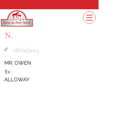
N.
♂︎
18/02/2023
MR. OWEN
Ex :
ALLOWAY