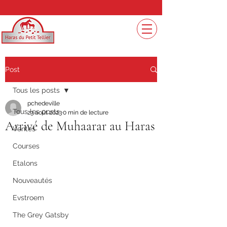
Post
Tous les posts
pchedeville
Tous les posts
23 août 2023
0 min de lecture
Arrivé de Muhaarar au Haras
Ventes
Courses
Etalons
Nouveautés
Evstroem
The Grey Gatsby