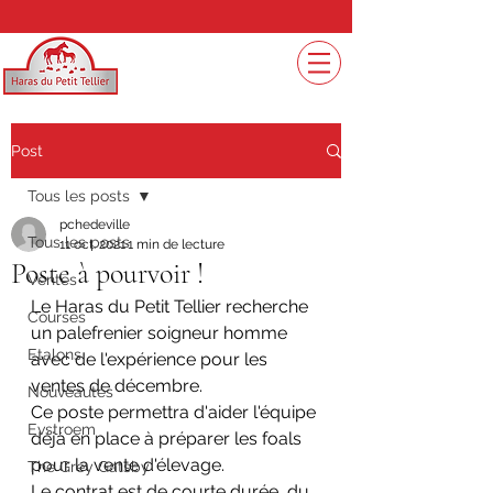
Post
Tous les posts
pchedeville
Tous les posts
11 oct. 2021
1 min de lecture
Poste à pourvoir !
Ventes
Le Haras du Petit Tellier recherche 
Courses
un palefrenier soigneur homme 
Etalons
avec de l'expérience pour les 
ventes de décembre.
Nouveautés
Ce poste permettra d'aider l'équipe 
Evstroem
déjà en place à préparer les foals 
pour la vente d'élevage.
The Grey Gatsby
Le contrat est de courte durée, du 