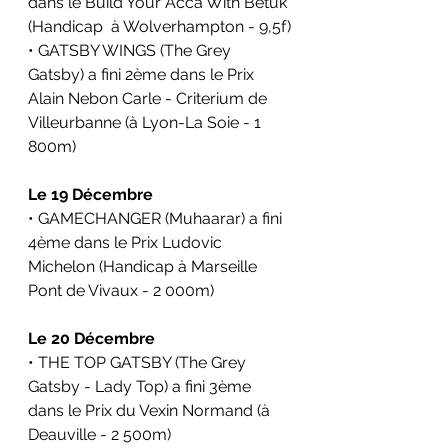
dans le 
Build Your Acca With Betuk
(Handicap  à Wolverhampton - 9,5f)
• GATSBY WINGS (The Grey 
Gatsby) a fini 2ème dans le 
Prix 
Alain Nebon Carle - Criterium de 
Villeurbanne
 (à Lyon-La Soie - 1 
800m)
Le 19 Décembre
• GAMECHANGER (Muhaarar) a fini 
4ème dans le 
Prix Ludovic 
Michelon
 (Handicap à Marseille 
Pont de Vivaux - 2 000m)
Le 20 Décembre
• THE TOP GATSBY (The Grey 
Gatsby - Lady Top) a fini 3ème 
dans le 
Prix du Vexin Normand
 (à 
Deauville - 2 500m)