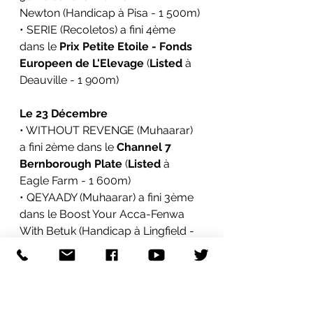
Newton
 (Handicap à Pisa - 1 500m)
• SERIE (Recoletos) a fini 4ème 
dans le 
Prix Petite Etoile - Fonds 
Europeen de L'Elevage
 (
Listed
 à 
Deauville - 1 900m)
Le 23 Décembre
• WITHOUT REVENGE (Muhaarar) 
a fini 2ème dans le 
Channel 7 
Bernborough Plate
 (
Listed
 à 
Eagle Farm - 1 600m)
• QEYAADY (Muhaarar) a fini 3ème 
dans le 
Boost Your Acca-Fenwa 
With Betuk 
(Handicap à Lingfield - 
12f)
• AFRODITA (Recoletos) a fini 3ème 
dans le 
Dos Hermanas Solidaria
 (à 
Dos Hermanas - 1 600m)