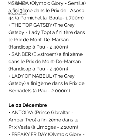
• SAMBA (Olympic Glory - Semilla) 
Mr. Owen
a fini 3ème dans le Prix de L'Asosp 
Recoletos
44 (à Pornichet la  Baule- 1 700m)
• THE TOP GATSBY (The Grey 
Gatsby - Lady Top) a fini 1ère dans 
le Prix de Mont-De-Marsan 
(Handicap à Pau - 2 400m)
• SANBER (Elvstroem) a fini 2ème 
dans le Prix de Mont-De-Marsan 
(Handicap à Pau - 2 400m)
• LADY OF NABEUL (The Grey 
Gatsby) a fini 3ème dans le Prix de 
Bernadets (à Pau - 2 000m)
Le 02 Décembre
• ANTOLYA (Prince Gibraltar - 
Amber Two) a fini 2ème dans le 
Prix Vesta (à Limoges - 2 100m)
• FREAKY FRIDAY (Olympic Glory - 