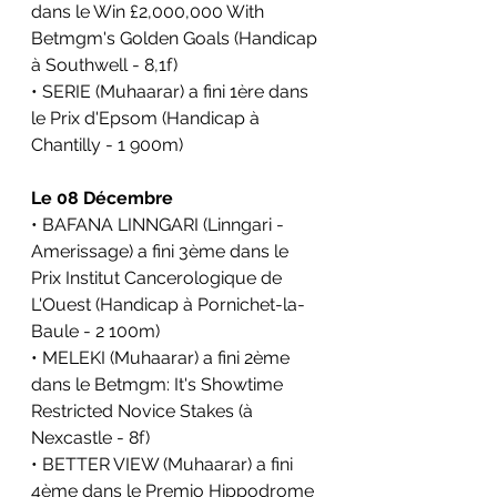
dans le Win £2,000,000 With 
Betmgm's Golden Goals (Handicap 
à Southwell - 8,1f)
• SERIE (Muhaarar) a fini 1ère dans 
le Prix d'Epsom (Handicap à 
Chantilly - 1 900m)
Le 08 Décembre
• BAFANA LINNGARI (Linngari - 
Amerissage) a fini 3ème dans le 
Prix Institut Cancerologique de 
L'Ouest 
(Handicap à Pornichet-la-
Baule - 2 100m)
• MELEKI (Muhaarar) a fini 2ème 
dans le 
Betmgm: It's Showtime 
Restricted Novice Stakes 
(à 
Nexcastle - 8f)
• BETTER VIEW (Muhaarar) a fini 
4ème dans le 
Premio Hippodrome 