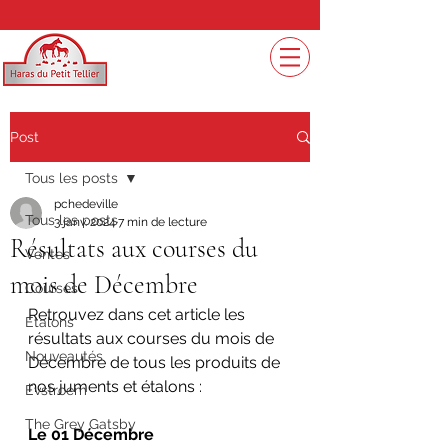
Post
Tous les posts
pchedeville
Tous les posts
3 janv. 2024
7 min de lecture
Résultats aux courses du
Ventes
mois de Décembre
Courses
Retrouvez dans cet article les 
Etalons
résultats aux courses du mois de 
Nouveautés
Décembre de tous les produits de 
nos juments et étalons :
Evstroem
The Grey Gatsby
Le 01 Décembre