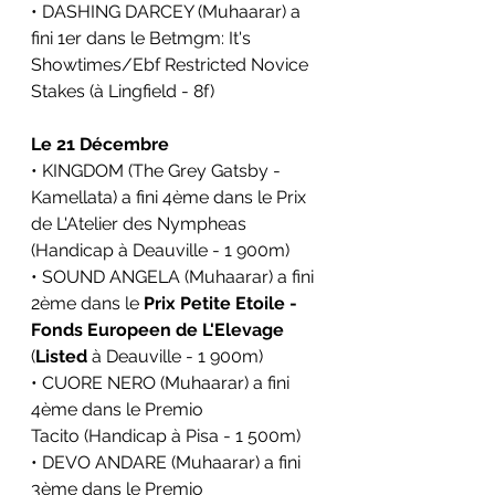
• DASHING DARCEY (Muhaarar) a 
fini 1er dans le 
Betmgm: It's 
Showtimes/Ebf Restricted Novice 
Stakes
 (à Lingfield - 8f)
Le 21 Décembre
• KINGDOM (The Grey Gatsby - 
Kamellata) a fini 4ème dans le 
Prix 
de L'Atelier des Nympheas
(Handicap à Deauville - 1 900m)
• SOUND ANGELA (Muhaarar) a fini 
2ème dans le 
Prix Petite Etoile - 
Fonds Europeen de L'Elevage
(
Listed
 à Deauville - 1 900m)
• CUORE NERO (Muhaarar) a fini 
4ème dans le 
Premio 
Tacito
 (Handicap à Pisa - 1 500m)
• DEVO ANDARE (Muhaarar) a fini 
3ème dans le 
Premio 