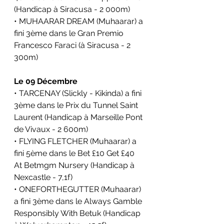
(Handicap à Siracusa - 2 000m)
• MUHAARAR DREAM (Muhaarar) a 
fini 3ème dans le 
Gran Premio 
Francesco Faraci 
(à Siracusa - 2 
300m)
Le 09 Décembre
• TARCENAY (Slickly - Kikinda) a fini 
3ème dans le Prix du Tunnel Saint 
Laurent (Handicap à Marseille Pont 
de Vivaux - 2 600m)
• FLYING FLETCHER (Muhaarar) a 
fini 5ème dans le 
Bet £10 Get £40 
At Betmgm Nursery 
(Handicap à 
Nexcastle - 7,1f)
• ONEFORTHEGUTTER (Muhaarar) 
a fini 3ème dans le 
Always Gamble 
Responsibly With Betuk 
(Handicap 