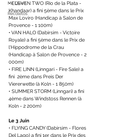
• ELEVEN TWO (Rio de la Plata - 
Mr. Owen
Khandaar) a fini 5ème dans le Prix 
Recoletos
Max Loviro (Handicap à Salon de 
Provence - 1 100m)
• VAN HALO (Dabirsim - Victoire 
Royale) a fini 5ème dans le Prix de 
l'Hippodrome de la Crau 
(Handicap à Salon de Provence - 2 
000m)
• FIRE LINN (Linngari - Fire Sale) a 
fini  2ème dans Preis Der 
Viererwette (à Koln - 1 850m)
• SUMMER STORM (Linngari) a fini 
4ème dans Windstoss Rennen (à 
Koln - 2 200m)
Le 3 Juin 
• FLYING CANDY (Dabirsim - Flores 
Del Lago) a fini 1er dans le Prix des 