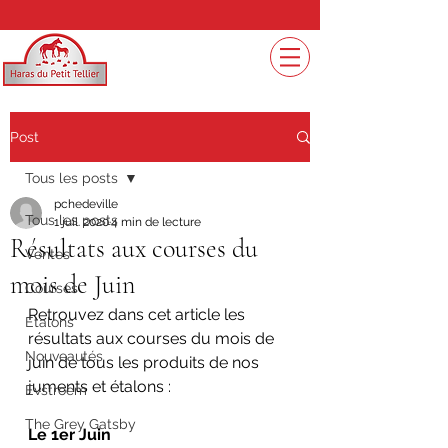
Post
Tous les posts
pchedeville
Tous les posts
1 juil. 2020
4 min de lecture
Résultats aux courses du
Ventes
mois de Juin
Courses
Retrouvez dans cet article les 
Etalons
résultats aux courses du mois de 
Nouveautés
juin de tous les produits de nos 
juments et étalons :
Evstroem
The Grey Gatsby
Le 1er Juin 