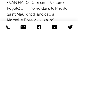
• VAN HALO (Dabirsim - Victoire 
Royale) a fini 3ème dans le Prix de 
Saint Mauront (Handicap à 
Marseille Borely - 2 000m)
• MONSIEUR SISU (Elvstroem) a fini 
1er dans le Calyx @ Coolmore (à 
Canterbury - 1 900m)
Le 27 Juin
• ELEVEN O TWO (Rio de la Plata - 
Khandaar) a fini 4ème dans le Prix 
du Jas Blanc (Claiming à Marseille 
de Pont de Vivaux - 1 500m)
• FIRE GARI (Linngari - Fire Sale) a 
fini 5ème dans le Prix d'Oraison 
(Handicap à Marseille de Pont de 
Vivaux - 2 600m)
 • ZARIYANO (Linngari - Zariyana) a 
fini 2ème dans le Prix du Vallon des 