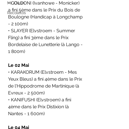
• GOLDONI (Ivanhowe - Monicker) 
Mr. Owen
a fini 5ème dans le Prix du Bois de 
Recoletos
Boulogne (Handicap à Longchamp 
- 2 100m)
• SLAYER (Elvstroem - Summer 
Fling) a fini 3ème dans le Prix 
Bordelaise de Lunetterie (à Lango - 
1 800m)
Le 02 Mai
• KARAKORUM (Elvstroem - Mes 
Yeux Bleus) a fini 4ème dans le Prix 
de l'Hippodrome de Martinique (à 
Evreux - 2 500m)
• KANIFUSHI (Elvstroem) a fini 
4ème dans le Prix Distixion (à 
Nantes - 1 600m)
Le 04 Mai