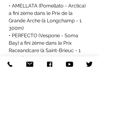
• AMELLATA (Pomellato - Arctica) 
a fini 2ème dans le Prix de la 
Grande Arche (à Longchamp - 1 
300m)
• PERFECTO (Vespone - Soma 
Bay) a fini 2ème dans le Prix 
Raceandcare (à Saint-Brieuc - 1 
700m)
• SLAM POET (The Grey Gatsby - 
Snow Valley) a fini 5ème dans le 
Prix des Beaux-Arts (Handicap à 
Longchamp - 1 300m)
• SMALL FIRES (Dabirsim - Silent 
Sunday) a fini 1er dans le Preis des 
Sparkassen -Renntags 2023 (à 
Dortmund - 3 200m)
• ICAMPARO (Elvstroem) a fini 1er 
dans le Preis Der Firmenkunden (à 