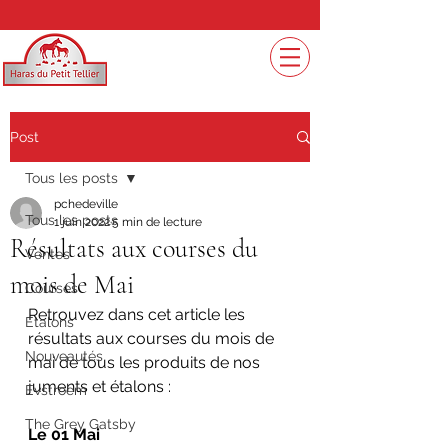
Post
Tous les posts
pchedeville
Tous les posts
1 juin 2022
5 min de lecture
Résultats aux courses du
Ventes
mois de Mai
Courses
Retrouvez dans cet article les 
Etalons
résultats aux courses du mois de 
Nouveautés
mai de tous les produits de nos 
juments et étalons :
Evstroem
The Grey Gatsby
Le 01 Mai