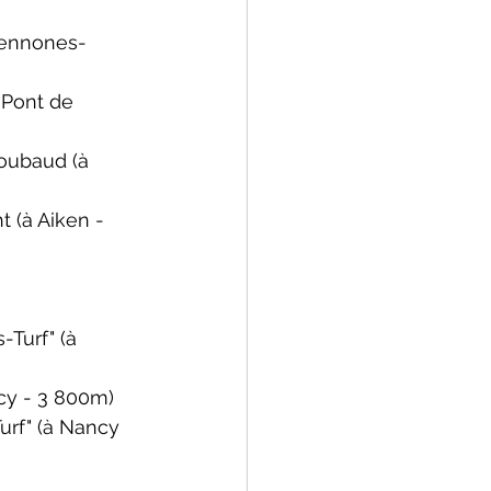
Sennones-
 Pont de 
Roubaud
 (à 
ht
 (à Aiken - 
s-Turf" 
(à 
cy - 3 800m)
urf" 
(à Nancy 