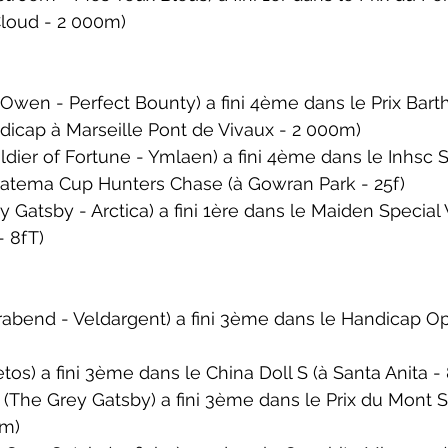
Cloud
 - 2 000m)
Owen - Perfect Bounty) a fini 4ème dans le 
Prix Bart
dicap à Marseille Pont de Vivaux - 2 000m)
ier of Fortune - Ymlaen) a fini 4ème dans le 
Inhsc 
tratema Cup Hunters Chase 
(à Gowran Park - 25f)
Gatsby - Arctica) a fini 1ère dans le 
Maiden Special 
 8fT)
end - Veldargent) a fini 3ème dans le 
Handicap Op
os) a fini 3ème dans le 
China Doll S
 (à Santa Anita -
The Grey Gatsby) a fini 3ème dans le 
Prix du Mont S
0m)