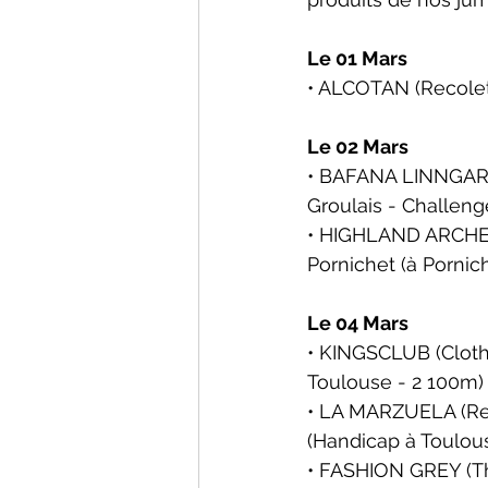
Le 01 Mars
• ALCOTAN (Recoleto
Le 02 Mars
• BAFANA LINNGARI (
Groulais - Challen
• HIGHLAND ARCHER (
Pornichet
 (à Pornic
Le 04 Mars
• KINGSCLUB (Cloth 
Toulouse - 2 100m)
• LA MARZUELA (Rec
(Handicap à 
Toulou
• FASHION GREY (Th