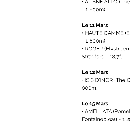
• ALISNE ALTO (The 
- 1 600m)
Le 11 Mars
• HAUTE GAMME (Elv
- 1 600m)
• ROGER (Elvstroem) 
Stradford - 18,7f)
Le 12 Mars
• ISIS D'INOR (The G
000m)
Le 15 Mars
• AMELLATA (Pomella
Fontainebleau - 1 