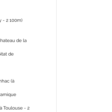
y - 2 100m)
Chateau de la 
itat de 
unhac
 (à 
oramique
(à Toulouse - 2 