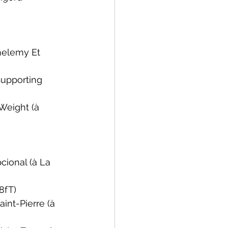
helemy Et 
Supporting 
Weight 
(à 
cional
 (à La 
 8fT)
aint-Pierre
 (à 