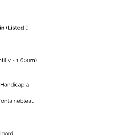
in
 (
Listed
 à 
ntilly - 1 600m)
(Handicap à 
 Fontainebleau 
rigord 