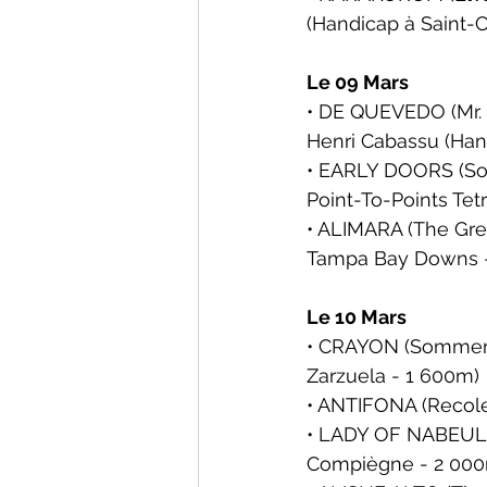
(Handicap à 
Saint-
Le 09 Mars
• DE QUEVEDO (Mr. 
Henri Cabassu 
(Han
• EARLY DOORS (Sold
Point-To-Points Te
• ALIMARA (The Grey 
Tampa Bay Downs -
Le 10 Mars
• CRAYON (Sommerab
Zarzuela - 1 600m)
• ANTIFONA (Recolet
• LADY OF NABEUL (
Compiègne - 2 00