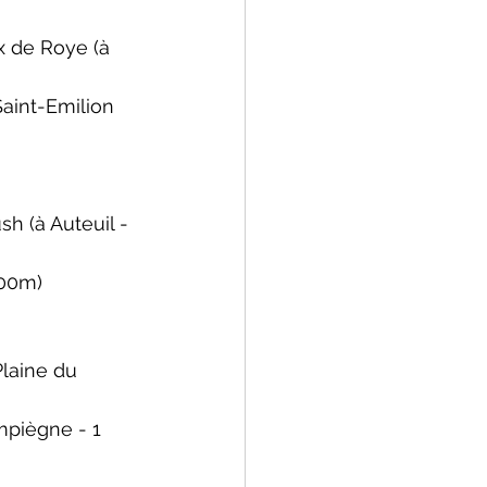
x de Roye (
à 
Saint-Emilion 
ush 
(à Auteuil - 
600m)
Plaine du 
mpiègne - 1 