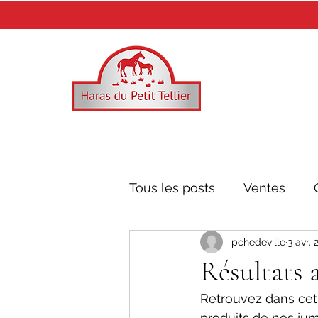
Tous les posts
Ventes
pchedeville
3 avr.
Mr. Owen
Recoletos
Résultats 
Retrouvez dans cet 
produits de nos jum