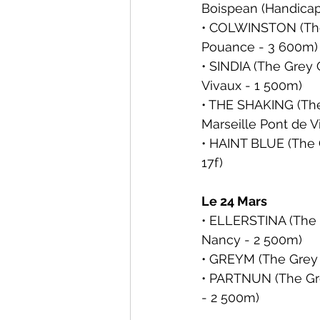
Boispean
 (Handica
• COLWINSTON (The 
Pouance - 3 600m)
• SINDIA (The Grey 
Vivaux - 1 500m)
• THE SHAKING (The
Marseille Pont de V
• HAINT BLUE (The G
17f)
Le 24 Mars
• ELLERSTINA (The G
Nancy - 2 500m)
• GREYM (The Grey 
• PARTNUN (The Gre
- 2 500m)