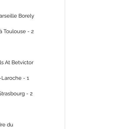
arseille Borely 
à Toulouse - 2 
s At Betvictor 
-Laroche - 1 
Strasbourg - 2 
dre du 