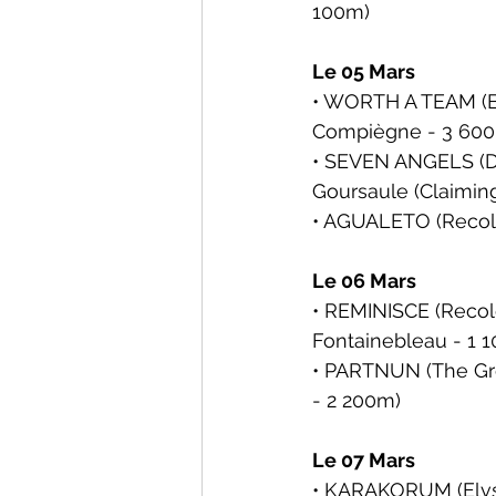
100m)
Le 05 Mars
• WORTH A TEAM (Bo
Compiègne - 3 60
• SEVEN ANGELS (Dab
Goursaule
 (Claimin
• AGUALETO (Recole
Le 06 Mars
• REMINISCE (Recole
Fontainebleau
 - 1 
• PARTNUN (The Gre
- 2 200m)
Le 07 Mars
• KARAKORUM (Elvst