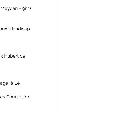
 Meydan - 9m)
eaux (Handicap 
ix Hubert de 
nage (
à Le 
des Courses de 