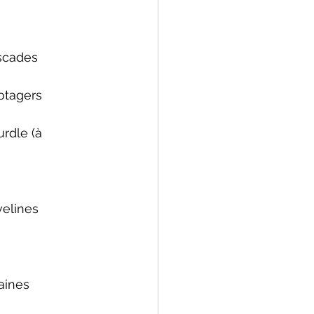
scades 
otagers 
rdle (
à 
elines 
aines 