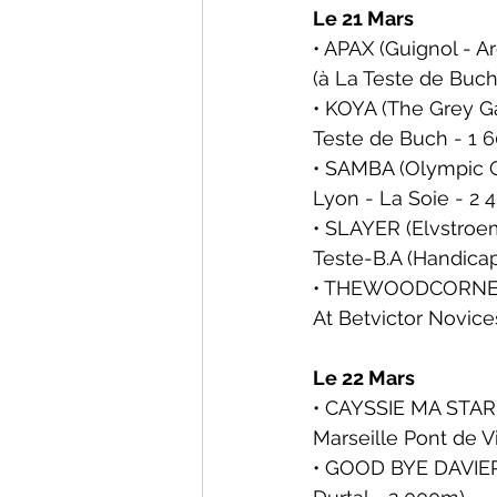
Le 21 Mars
• APAX (Guignol - Ar
(
à La Teste de Buch
• KOYA (The Grey Ga
Teste de Buch - 1 
• SAMBA (Olympic Gl
Lyon - La Soie - 2 
• SLAYER (Elvstroem
Teste-B.A (Handica
• THEWOODCORNER (
At Betvictor Novice
Le 22 Mars
• CAYSSIE MA STAR 
Marseille Pont de V
• GOOD BYE DAVIER 