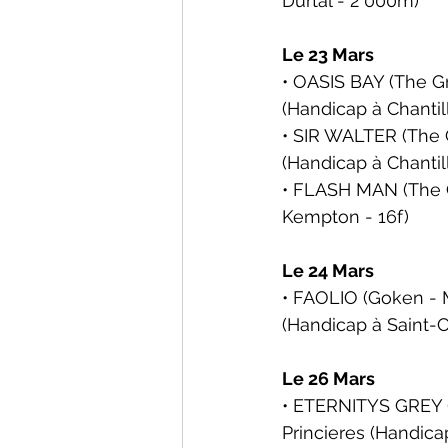
Durtal - 2 000m)
Le 23 Mars
• OASIS BAY (The Gr
(Handicap 
à Chantil
• SIR WALTER (The G
(Handicap 
à Chantil
• FLASH MAN (The G
Kempton - 16f)
Le 24 Mars
• FAOLIO (Goken - Ma
(Handicap 
à Saint-
Le 26 Mars
• ETERNITYS GREY (
Princieres (Handica