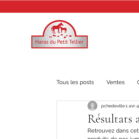
Tous les posts
Ventes
pchedeville
1 avr.
4
Mr. Owen
Recoletos
Résultats 
Retrouvez dans cet 
produits de nos jum