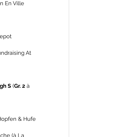
in En Ville 
epot 
ndraising At 
gh S
 (
Gr. 2
à 
Hopfen & Hufe 
che (
à La 