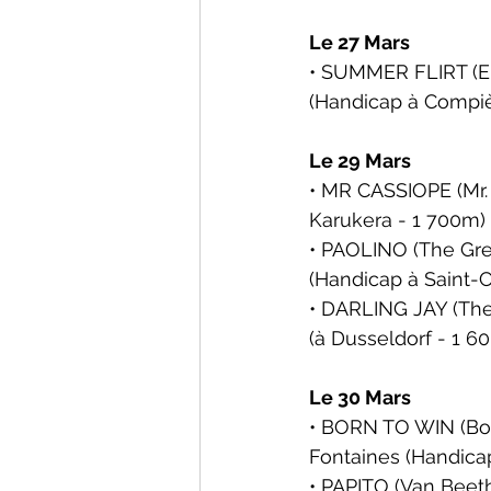
Le 27 Mars
• SUMMER FLIRT (Elv
(Handicap 
à Compi
Le 29 Mars
• MR CASSIOPE (Mr. 
Karukera - 1 700m)
• PAOLINO (The Gre
(Handicap 
à Saint-
• DARLING JAY (The 
(
à Dusseldorf - 1 6
Le 30 Mars
• BORN TO WIN (Bor
Fontaines (Handica
• PAPITO (Van Beeth