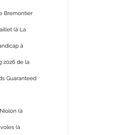
e Bremontier 
illet (
à La 
andicap 
à 
g 2026 de la 
ds Guaranteed 
 Niolon (
à 
voles (
à 