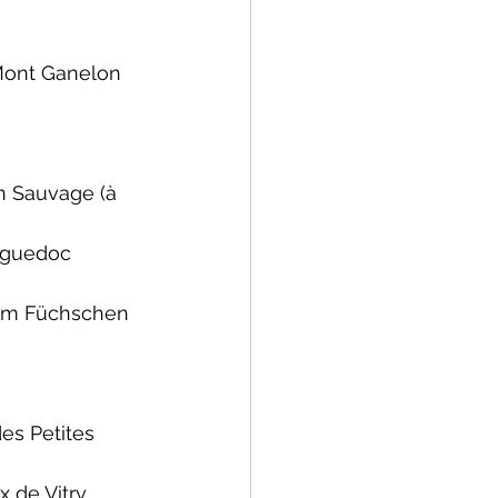
Mont Ganelon 
n Sauvage (
à 
nguedoc 
 Im Füchschen 
des Petites 
x de Vitry 