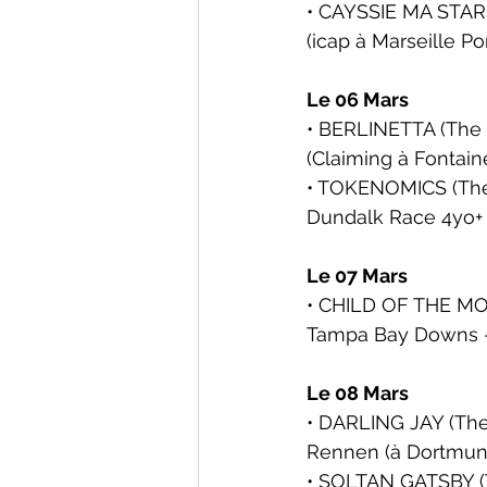
• CAYSSIE MA STAR (
(icap 
à Marseille Po
Le 06 Mars
• BERLINETTA (The G
(Claiming 
à Fontain
• TOKENOMICS (The 
Dundalk Race 4yo+ 
Le 07 Mars
• CHILD OF THE MOO
Tampa Bay Downs -
Le 08 Mars
• DARLING JAY (The 
Rennen (
à Dortmun
• SOLTAN GATSBY (T