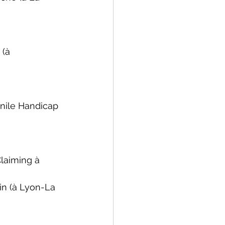
 (
à 
nile Handicap 
Claiming 
à 
n (
à Lyon-La 