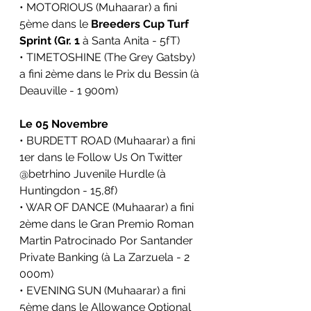
• MOTORIOUS (Muhaarar) a fini 
5ème dans le
 Breeders Cup Turf 
Sprint (Gr. 1
 à Santa Anita - 5fT)
• TIMETOSHINE (The Grey Gatsby) 
a fini 2ème dans le Prix du Bessin (à 
Deauville - 1 900m)
Le 05 Novembre
• BURDETT ROAD (Muhaarar) a fini 
1er dans le Follow Us On Twitter 
@betrhino Juvenile Hurdle (à 
Huntingdon - 15,8f)
• WAR OF DANCE (Muhaarar) a fini 
2ème dans le Gran Premio Roman 
Martin Patrocinado Por Santander 
Private Banking (à La Zarzuela - 2 
000m)
• EVENING SUN (Muhaarar) a fini 
5ème dans le Allowance Optional 