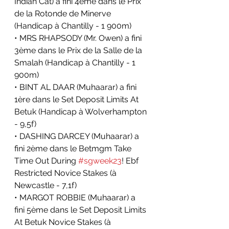
Indian Cat) a fini 4ème dans le Prix 
de la Rotonde de Minerve 
(Handicap à Chantilly - 1 900m)
• MRS RHAPSODY (Mr. Owen) a fini 
3ème dans le Prix de la Salle de la 
Smalah (Handicap à Chantilly - 1 
900m)
• BINT AL DAAR (Muhaarar) a fini 
1ère dans le Set Deposit Limits At 
Betuk (Handicap à Wolverhampton 
- 9,5f)
• DASHING DARCEY (Muhaarar) a 
fini 2ème dans le Betmgm Take 
Time Out During 
#sgweek23
! Ebf 
Restricted Novice Stakes (à 
Newcastle - 7,1f)
• MARGOT ROBBIE (Muhaarar) a 
fini 5ème dans le Set Deposit Limits 
At Betuk Novice Stakes (à 