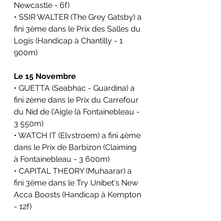
Newcastle - 6f)
• SSIR WALTER (The Grey Gatsby) a 
fini 3ème dans le Prix des Salles du 
Logis (Handicap à Chantilly - 1 
900m)
Le 15 Novembre
• GUETTA (Seabhac - Guardina) a 
fini 2ème dans le Prix du Carrefour 
du Nid de l'Aigle (à Fontainebleau - 
3 550m)
• WATCH IT (Elvstroem) a fini 4ème 
dans le Prix de Barbizon (Claiming 
à Fontainebleau - 3 600m)
• CAPITAL THEORY (Muhaarar) a 
fini 3ème dans le Try Unibet's New 
Acca Boosts (Handicap à Kempton 
- 12f)