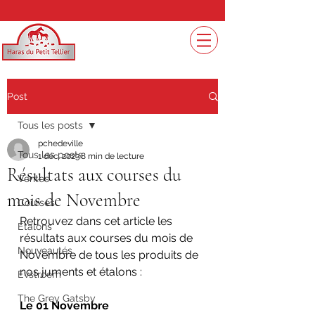
Post
Tous les posts
pchedeville
Tous les posts
1 déc. 2023
8 min de lecture
Résultats aux courses du
Ventes
mois de Novembre
Courses
Retrouvez dans cet article les 
Etalons
résultats aux courses du mois de 
Nouveautés
Novembre de tous les produits de 
nos juments et étalons :
Evstroem
The Grey Gatsby
Le 01 Novembre