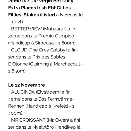
2ème
 dans le 
Virgin Bet Daily 
Extra Places Irish Ebf Gillies 
Fillies' Stakes
 (
Listed
 à Newcastle 
- 10,2f)
• BETTER VIEW (Muhaarar) a fini 
3ème dans le Premio Olimpico 
(Handicap à Siracusa - 1 800m)
• CLOUD (The Grey Gatsby) a fini 
1er dans le Prix des Sables 
D'Olonne (Claiming à Marchecoul - 
1 650m)
Le 12 Novembre
• ALUCINDA (Elvstroem) a fini 
4ème dans le Das Fernwärme-
Rennen (Handicap à Krefeld - 1 
400m)
• MR CROISSANT (Mr. Owen) a fini 
1er dans le Nyelvtöro Hendikep (à 