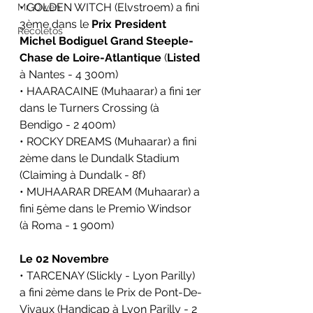
• GOLDEN WITCH (Elvstroem) a fini 
Mr. Owen
3ème dans le 
Prix President 
Recoletos
Michel Bodiguel Grand Steeple-
Chase de Loire-Atlantique
 (
Listed
à Nantes - 4 300m)
• HAARACAINE (Muhaarar) a fini 1er 
dans le Turners Crossing (à 
Bendigo - 2 400m)
• ROCKY DREAMS (Muhaarar) a fini 
2ème dans le Dundalk Stadium 
(Claiming à Dundalk - 8f)
• MUHAARAR DREAM (Muhaarar) a 
fini 5ème dans le Premio Windsor 
(à Roma - 1 900m)
Le 02 Novembre
• TARCENAY (Slickly - Lyon Parilly) 
a fini 2ème dans le Prix de Pont-De-
Vivaux (Handicap à Lyon Parilly - 2 