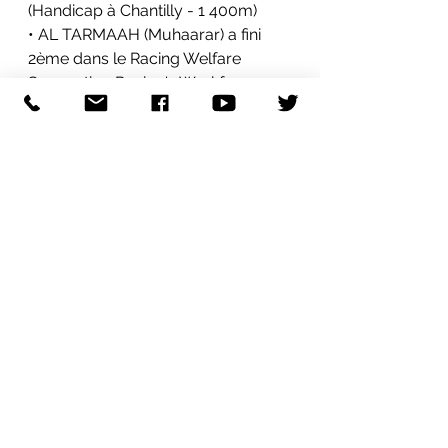
(Handicap à Chantilly - 1 400m)
• AL TARMAAH (Muhaarar) a fini 
2ème dans le Racing Welfare 
Supporting Racing's Workforce 
(Handicap à Chelmsford - 8f)
Le 22 Novembre
• KARAKORUM (Elvstroem - Mes 
Yeux Bleus) a fini 4ème dans le 
Handicap de la Maine (à Angers - 4 
000m)
• DORAM (Elvstroem) a fini 4ème 
dans le  4ème dans le Prix du 
Haras des Chataigniers (à La Soie - 
1 800m)
• PHILIPPO (Recoletos) a fini 4ème 
dans le Prix Claude Munet - Grand 
Prix D'Angers (à Angers - 3 000m)
• CHEVELLE (The Grey Gatsby) a 