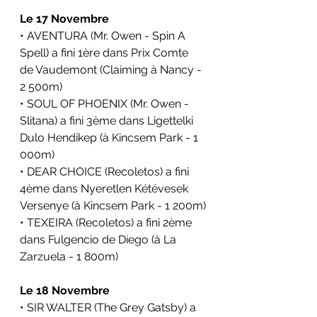
Le 17 Novembre
• AVENTURA (Mr. Owen - Spin A 
Spell) a fini 1ère dans 
Prix Comte 
de Vaudemont 
(Claiming à Nancy - 
2 500m)
• SOUL OF PHOENIX (Mr. Owen - 
Slitana) a fini 3ème dans 
Ligettelki 
Dulo Hendikep 
(à Kincsem Park - 1 
000m)
• DEAR CHOICE (Recoletos) a fini 
4ème dans 
Nyeretlen Kétévesek 
Versenye 
(à Kincsem Park - 1 200m)
• TEXEIRA (Recoletos) a fini 2ème 
dans 
Fulgencio de Diego 
(à La 
Zarzuela - 1 800m)
Le 18 Novembre
• SIR WALTER (The Grey Gatsby) a 