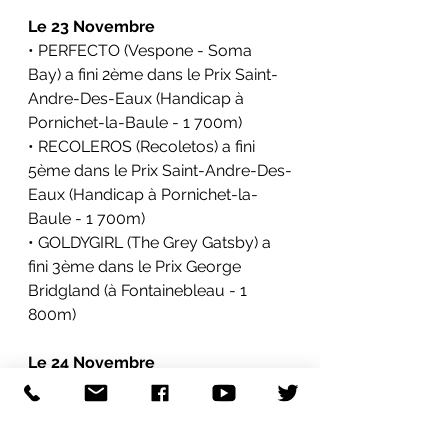
Le 23 Novembre
• PERFECTO (Vespone - Soma 
Bay) a fini 2ème dans le 
Prix Saint-
Andre-Des-Eaux
 (Handicap à 
Pornichet-la-Baule
 - 1 700m)
• RECOLEROS (Recoletos) a fini 
5ème dans le 
Prix Saint-Andre-Des-
Eaux
 (Handicap à 
Pornichet-la-
Baule
 - 1 700m)
• GOLDYGIRL (The Grey Gatsby) a 
fini 3ème dans le 
Prix George 
Bridgland
 (à 
Fontainebleau
 - 1 
800m)
Le 24 Novembre
• NOLITO (Recoletos) a fini 1er dans 
le 
Prix Fondation Claude Pompidou 
(Handicap à Toulouse - 1 400m)