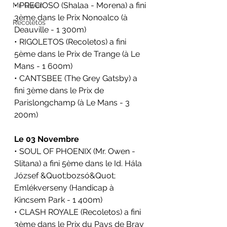
• PRECIOSO (Shalaa - Morena) a fini 
Mr. Owen
3ème dans le 
Prix Nonoalco 
(à 
Recoletos
Deauville - 1 300m)
• RIGOLETOS (Recoletos) a fini 
5ème dans le 
Prix de Trange 
(à Le 
Mans - 1 600m)
• CANTSBEE (The Grey Gatsby) a 
fini 3ème dans le 
Prix de 
Parislongchamp 
(à Le Mans - 3 
200m)
Le 03 Novembre
• SOUL OF PHOENIX (Mr. Owen - 
Slitana) a fini 5ème dans le 
Id. Hála 
József &Quot;bozsó&Quot; 
Emlékverseny 
(Handicap à 
Kincsem Park - 1 400m)
• CLASH ROYALE (Recoletos) a fini 
3ème dans le 
Prix du Pays de Bray 