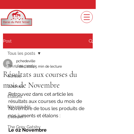
Post
Tous les posts
pchedeville
Tous les posts
2 déc. 2024
5 min de lecture
Résultats aux courses du
Ventes
mois de Novembre
Courses
Retrouvez dans cet article les 
Etalons
résultats aux courses du mois de 
Nouveautés
Novembre de tous les produits de 
nos juments et étalons :
Evstroem
The Grey Gatsby
Le 02 Novembre