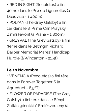
• RED IN SIGHT (Recoletos) a fini 
4ème dans le 
Prix de Lignerolles 
(à 
Deauville - 1 400m)
• POLYAN (The Grey Gatsby) a fini 
1er dans le
8. Prima Cnn Praýsky 
Zimni Favorit 
(à 
Praha
 - 1 800m)
• GREYVAL (The Grey Gatsby) a fini 
3ème dans le
Betmgm Richard 
Barber Memorial Mares' Handicap 
Hurdle 
(à 
Wincanton
 - 21,4f)
Le 10 Novembre
• VENENCIA (Recoletos) a fini 1ère 
dans le 
Forever Together S 
(à 
Aqueduct - 8,5fT)
• FLOWER OF PARADISE (The Grey 
Gatsby) a fini 1ère dans le 
Bényi 
Zoltán „pinokkio" Emlékverseny 
(à 