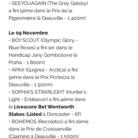
• SEEYOUAGAIN (The Grey Gatsby) 
a fini 5ème dans le
Prix de la 
Pigeonniere 
(à 
Deauville
 - 1 400m)
Le 09 Novembre
• BOY SCOUT (Olympic Glory - 
Blue Roses) a fini 1er dans le 
Handicap Jany Gombošove 
(à 
Praha - 1 800m)
• APAX (Guignol - Arctica) a fini 
5ème dans le 
Prix Porlezza 
(à 
Deauville - 1 500m)
• SOPHIA'S STRARLIGHT (Hunter's 
Light - Endeavor) a fini 4ème dans 
le 
Livescore Bet Wentworth 
Stakes
(
Listed
 à Doncaster - 6f)
• BOHEMOS (Recoletos) a fini 2ème 
dans le 
Prix de Croissanville 
(Claiming à Deauville - 1 500m)