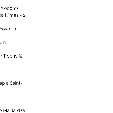
- 2 000m)
(à Nîmes - 2 
rovoz a 
um 
r Trophy 
(à 
ap à Saint-
e Maillard 
(à 