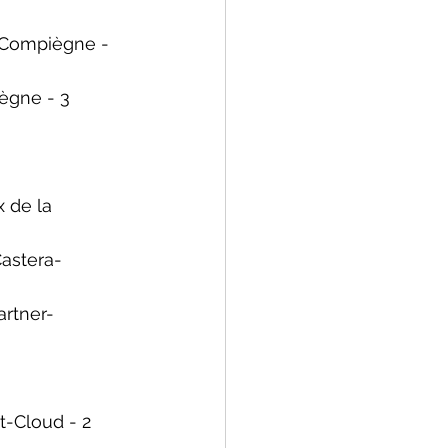
Compiègne
 - 
ègne
 - 3 
x de la 
astera-
rtner-
nt-Cloud - 2 