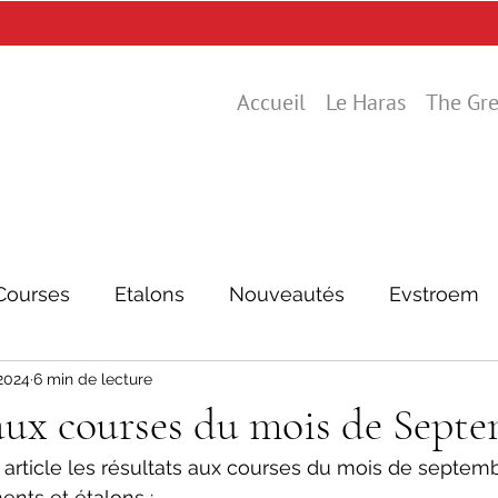
Accueil
Le Haras
The Gre
Courses
Etalons
Nouveautés
Evstroem
 2024
6 min de lecture
aux courses du mois de Sept
article les résultats aux courses du mois de septemb
ents et étalons :