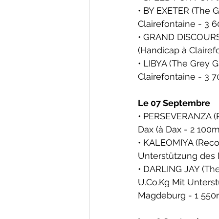
• BY EXETER (The Gr
Clairefontaine
 - 3 
• GRAND DISCOURS (
(Handicap à 
Clairef
• LIBYA (The Grey G
Clairefontaine
 - 3 
Le 07 Septembre
• PERSEVERANZA (Rec
Dax 
(à Dax - 2 100m
• KALEOMIYA (Recole
Unterstützung des 
• DARLING JAY (The 
U.Co.Kg
 Mit Unters
Magdeburg - 1 550