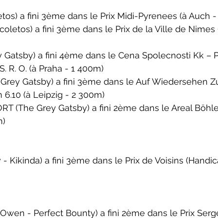
tos) a fini 3ème dans le 
Prix Midi-Pyrenees 
(à Auch 
oletos) a fini 3ème dans le 
Prix de la Ville de Nimes 
Gatsby) a fini 4ème dans le 
Cena Spolecnosti Kk – P
. R. O. 
(à Praha - 1 400m)
rey Gatsby) a fini 3ème dans le 
Auf Wiedersehen Z
 6.10 
(à 
Leipzig
 - 2 300m)
T (The Grey Gatsby) a fini 2ème dans le 
Areal Böhle
m)
- Kikinda) a fini 3ème dans le 
Prix de Voisins 
(Handic
Owen - Perfect Bounty) a fini 2ème dans le 
Prix Serg