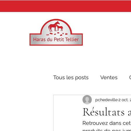
Tous les posts
Ventes
pchedeville
2 oct.
Mr. Owen
Recoletos
Résultats 
Retrouvez dans cet 
produits de nos jum