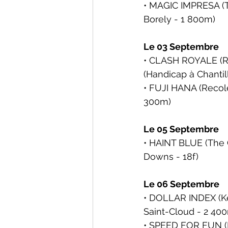
• MAGIC IMPRESA (T
Borely
 - 1 800m)
Le 03 Septembre
• CLASH ROYALE (Re
(Handicap à Chantil
• FUJI HANA (Recole
300m)
Le 05 Septembre
• HAINT BLUE (The G
Downs
 - 18f)
Le 06 Septembre
• DOLLAR INDEX (Ken
Saint-Cloud
 - 2 40
• SPEED FOR FUN (R