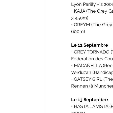
Lyon Parilly - 2 20
• KAJA (The Grey Ga
3 450m)
• GREYM (The Grey 
600m)
Le 12 Septembre
• GREY TORNADO (Th
Federation des Cou
• MACANELLA (Recol
Verduzan 
(Handicap
• GATSBY GIRL (The 
Rennen 
(à 
Munche
Le 13 Septembre
• HASTA LA VISTA (Re