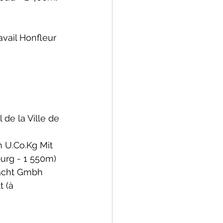
avail Honfleur 
 de la Ville de 
h 
U.Co.Kg
 Mit 
urg - 1 550m)
acht Gmbh 
t 
(à 