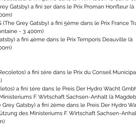
ey Gatsby) a fini 1er dans le 
Prix Proman Honfleur 
(à 
600m)
The Grey Gatsby) a fini 5ème dans le 
Prix France Tr
ontaine
 - 3 400m)
atsby) a fini 4ème dans le 
Prix Temporis Deauville 
(à 
700m)
oletos) a fini 1ère dans le 
Prix du Conseil Municipal
)
tos) a fini 1ère dans le 
Preis Der Hydro Wacht Gmb
Ministeriums F. Wirtschaft Sachsen-Anhalt 
(à Magdeb
Grey Gatsby) a fini 2ème dans le 
Preis Der Hydro W
tützung des Ministeriums F. Wirtschaft Sachsen-Anhal
m)