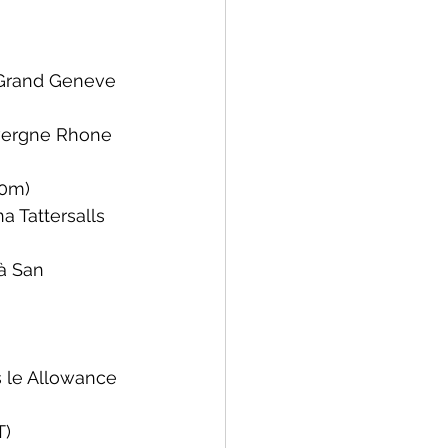
 Grand Geneve 
uvergne Rhone 
00m)
 Tattersalls 
à 
San 
 le 
Allowance 
T)