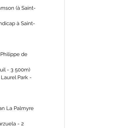
liamson
 (à Saint-
ndicap à Saint-
 Philippe de 
euil - 3 500m)
à Laurel Park - 
an La Palmyre 
arzuela - 2 