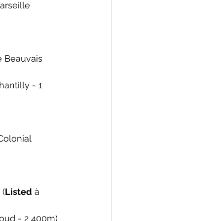
arseille 
e Beauvais 
antilly - 1 
Colonial 
(
Listed
 à 
loud - 2 400m)