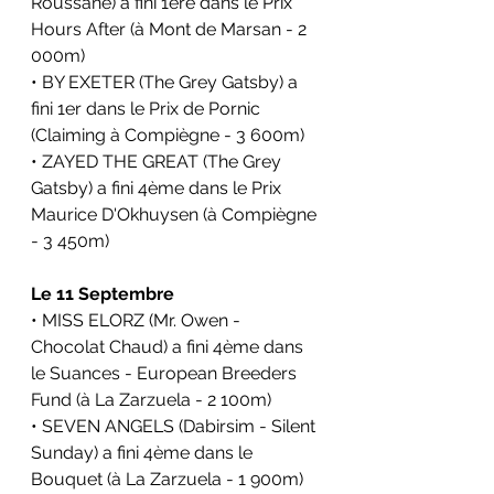
Roussane) a fini 1ère dans le 
Prix 
Hours After (
à Mont de Marsan - 2 
000m)
• BY EXETER (The Grey Gatsby) a 
fini 1er dans le 
Prix de Pornic 
(Claiming
à Compiègne - 3 600m)
• ZAYED THE GREAT (The Grey 
Gatsby) a fini 4ème dans le 
Prix 
Maurice D'Okhuysen (
à Compiègne 
- 3 450m)
Le 11 Septembre
• MISS ELORZ (Mr. Owen - 
Chocolat Chaud) a fini 4ème dans 
le 
Suances - European Breeders 
Fund
(à La Zarzuela - 2 100m)
• SEVEN ANGELS (Dabirsim - Silent 
Sunday) a fini 4ème dans le 
Bouquet (
à La Zarzuela - 1 900m)