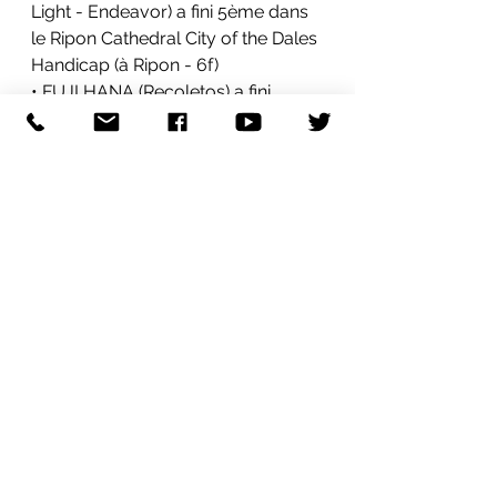
Light - Endeavor) a fini 5ème dans 
le 
Ripon Cathedral City of the Dales 
Handicap (à
Ripon
 - 6f)
• FUJI HANA (Recoletos) a fini 
3ème dans le 
Prix du Syndicat des 
Eleveurs du Sud-Est (Handicap 
à
Marseille Borely
 - 2 000m)
• ISIS D'INOR (The Grey Gatsby) a 
fini 3ème dans le 
Prix de 
Compiegne
 (
Gr. 3
 à
Auteuil
 - 3 
900m)
• HELLO ELLA (The Grey Gatsby) a 
fini 3ème dans le 
Usd - Premium 
Preis Unser Schönes Dresden-
Viererwette (à
Dresden
 - 2 200m)
• TOKENOMICS (The Grey Gatsby) 
a fini 2ème dans le 
Schweppes 
Trophy Handicap (à
Curragh
 - 7f)