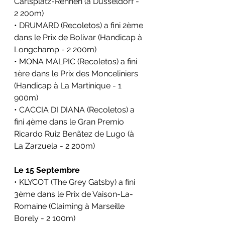
Carlsplatz-Rennen (
à Dusseldorf - 
2 200m)
• DRUMARD (Recoletos) a fini 2ème 
dans le 
Prix de Bolivar (Handicap 
à 
Longchamp
- 2 200m)
• MONA MALPIC (Recoletos) a fini 
1ère dans le 
Prix des Monceliniers 
(Handicap 
à La Martinique
- 1 
900m)
• CACCIA DI DIANA (Recoletos) a 
fini 4ème dans le 
Gran Premio 
Ricardo Ruiz Benãtez de Lugo (
à 
La Zarzuela
- 2 200m)
Le 15 Septembre
• KLYCOT (The Grey Gatsby) a fini 
3ème dans le 
Prix de Vaison-La-
Romaine (Claiming 
à 
Marseille 
Borely
 - 2 100m)