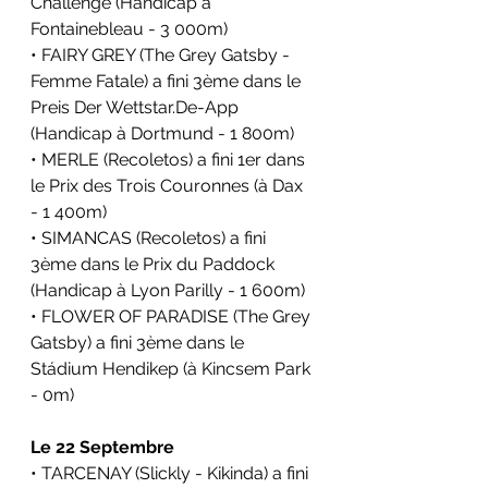
Challenge (Handicap 
à 
Fontainebleau
 - 3 000m)
• FAIRY GREY (The Grey Gatsby - 
Femme Fatale) a fini 3ème dans le 
Preis Der Wettstar.De-App 
(Handicap 
à Dortmund - 1 800m)
• MERLE (Recoletos) a fini 1er dans 
le
 Prix des Trois Couronnes
(à Dax 
- 1 400m)
• SIMANCAS (Recoletos) a fini 
3ème dans le
 Prix du Paddock 
(Handicap 
à Lyon Parilly - 1 600m)
• FLOWER OF PARADISE (The Grey 
Gatsby) a fini 3ème dans le 
Stádium Hendikep (
à Kincsem Park 
- 0m)
Le 22 Septembre
• TARCENAY (Slickly - Kikinda) a fini 