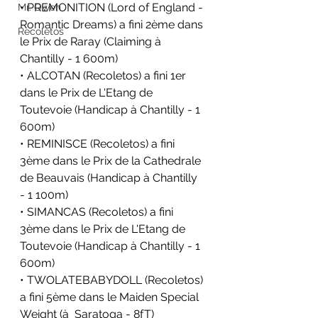
• PREMONITION (Lord of England - 
Mr. Owen
Romantic Dreams) a fini 2ème dans 
Recoletos
le 
Prix de Raray (Claiming 
à 
Chantilly - 1 600m)
• ALCOTAN (Recoletos) a fini 1er 
dans le 
Prix de L'Etang de 
Toutevoie (Handicap 
à Chantilly - 1 
600m)
• REMINISCE (Recoletos) a fini 
3ème dans le 
Prix de la Cathedrale 
de Beauvais (Handicap 
à Chantilly 
- 1 100m)
• SIMANCAS (Recoletos) a fini 
3ème dans le 
Prix de L'Etang de 
Toutevoie (Handicap 
à Chantilly - 1 
600m)
• TWOLATEBABYDOLL (Recoletos) 
a fini 5ème dans le 
Maiden Special 
Weight (
à  Saratoga - 8fT)