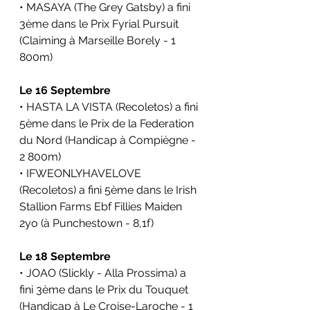
• MASAYA (The Grey Gatsby) a fini 
3ème dans le 
Prix Fyrial Pursuit 
(Claiming 
à 
Marseille Borely
 - 1 
800m)
Le 16 Septembre
• HASTA LA VISTA (Recoletos) a fini 
5ème dans le 
Prix de la Federation 
du Nord (Handicap
à Compiègne - 
2 800m)
• IFWEONLYHAVELOVE 
(Recoletos) a fini 5ème dans le 
Irish 
Stallion Farms Ebf Fillies Maiden 
2yo (
à Punchestown
- 8,1f)
Le 18 Septembre
• JOAO (Slickly - Alla Prossima) a 
fini 3ème dans le 
Prix du Touquet 
(Handicap 
à Le Croise-Laroche
- 1 