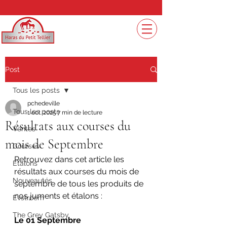
Post
Tous les posts
pchedeville
Tous les posts
1 oct. 2025
7 min de lecture
Résultats aux courses du
Ventes
mois de Septembre
Courses
Retrouvez dans cet article les 
Etalons
résultats aux courses du mois de 
Nouveautés
septembre de tous les produits de 
nos juments et étalons :
Evstroem
The Grey Gatsby
Le 01 Septembre