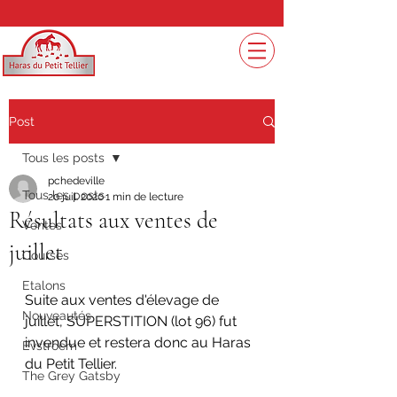
Post
Tous les posts
pchedeville
Tous les posts
20 juil. 2020
1 min de lecture
Résultats aux ventes de
Ventes
juillet
Courses
Etalons
Suite aux ventes d'élevage de 
Nouveautés
juillet, SUPERSTITION (lot 96) fut 
invendue et restera donc au Haras 
Evstroem
du Petit Tellier. 
The Grey Gatsby