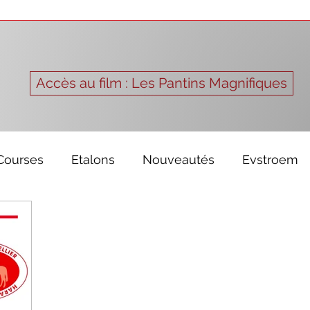
Accès au film : Les Pantins Magnifiques
Courses
Etalons
Nouveautés
Evstroem