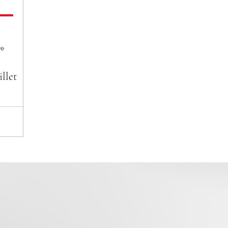
re
illet