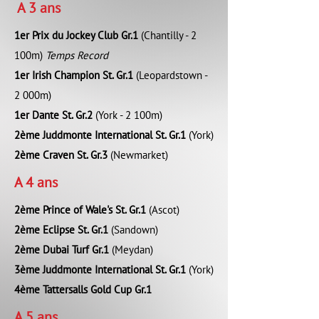
A 3 ans
1er Prix du Jockey Club Gr.1
(Chantilly - 2
100m)
Temps
Record
1er Irish Champion St. Gr.1
(Leopardstown -
2 000m)
1er Dante St. Gr.2
(York - 2 100m)
2ème Juddmonte International St. Gr.1
(York)
2ème Craven St. Gr.3
(Newmarket)
A 4 ans
2ème Prince of Wale's St. Gr.1
(Ascot)
2ème Eclipse St. Gr.1
(Sandown)
2ème Dubai Turf Gr.1
(Meydan)
3ème Juddmonte International St. Gr.1
(York)
4ème Tattersalls Gold Cup Gr.1
A 5 ans