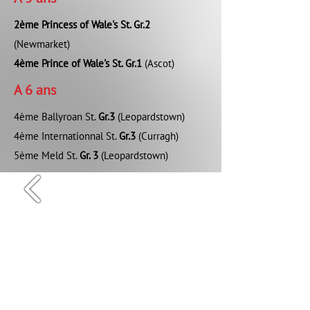
2ème Princess of Wale's St. Gr.2
(Newmarket)
4ème Prince of Wale's St. Gr.1
(Ascot)
A 6 ans
4ème Ballyroan St.
Gr.3
(Leopardstown)
4ème Internationnal St.
Gr.3
(Curragh)
5ème Meld St.
Gr. 3
(Leopardstown)