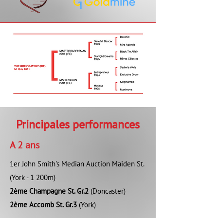
Principales performances
A 2 ans
1er John Smith's Median Auction Maiden St.
(York - 1 200m)
2ème Champagne St. Gr.2
(Doncaster)
2ème Accomb St. Gr.3
(York)