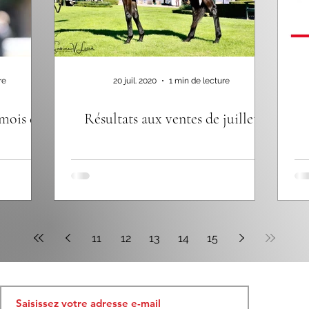
re
20 juil. 2020
1 min de lecture
 mois de
Résultats aux ventes de juillet
11
12
13
14
15