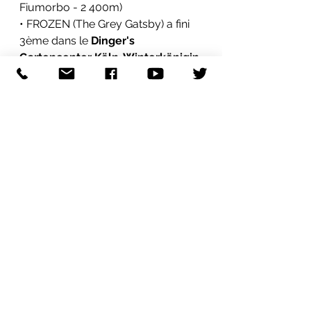
Fiumorbo - 2 400m)
• FROZEN (The Grey Gatsby) a fini 
3ème dans le 
Dinger's 
Gartencenter Köln-Winterkönigin 
Tria
 (
Listed
 à Köln - 1 500m)
Le 26 Septembre
• ANTOLYA (Prince Gibraltar - 
Amber Two) a fini 2ème dans le 
Prix de Saint-Germain des Fosses 
(à Vichy - 1 850m)
• COURTESY CALL (The Grey 
Gatsby) a fini 5ème dans le Prix 
Fornells (à Craon - 2 200m)
• GRANDE JULIA (The Grey Gatsby) 
a fini 1ère dans le Prix Alleti Palace 
Hôtel (à Vichy - 2 000m)
Le 27 Septembre