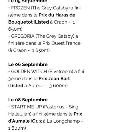
Le 05 Septembre
• FROZEN (The Grey Gatsby) a fini 
5ème dans le 
Prix du Haras de 
Bouquetot
 (
Listed
 à Craon -  1 
650m)
• GREGORIA (The Grey Gatsby) a 
fini 1ère dans le Prix Ouest France 
(à Craon -  1 650m)
Le 06 Septembre
• GOLDEN WITCH (Elvstroem) a fini 
3ème dans le 
Prix Jean Bart
(
Listed
 à Auteuil -  3 600m)
Le 08 Septembre
• START ME UP (Pastorius - Sing 
Hallelujah) a fini 3ème dans le 
Prix 
d'Aumale
 (
Gr. 3
 à La Longchamp - 
1 600m)