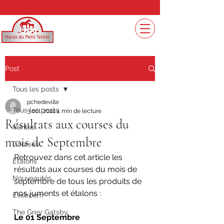
Post
Tous les posts
pchedeville
Tous les posts
3 oct. 2022
4 min de lecture
Résultats aux courses du
Ventes
mois de Septembre
Courses
Retrouvez dans cet article les 
Etalons
résultats aux courses du mois de 
Nouveautés
septembre de tous les produits de 
nos juments et étalons :
Evstroem
The Grey Gatsby
Le 01 Septembre