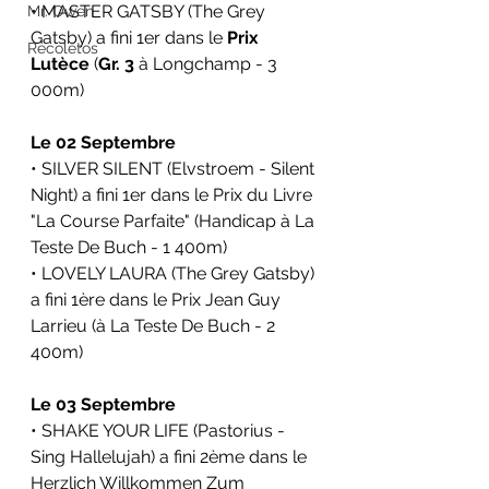
• MASTER GATSBY (The Grey 
Mr. Owen
Gatsby) a fini 1er dans le 
Prix 
Recoletos
Lutèce
 (
Gr. 3
 à Longchamp - 3 
000m)
Le 02 Septembre
• SILVER SILENT (Elvstroem - Silent 
Night) a fini 1er dans le Prix du Livre 
"La Course Parfaite" (Handicap à La 
Teste De Buch - 1 400m)
• LOVELY LAURA (The Grey Gatsby) 
a fini 1ère dans le Prix Jean Guy 
Larrieu (à La Teste De Buch - 2 
400m)
Le 03 Septembre
• SHAKE YOUR LIFE (Pastorius - 
Sing Hallelujah) a fini 2ème dans le 
Herzlich Willkommen Zum 