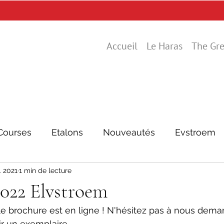
Accueil
Le Haras
The Gre
Courses
Etalons
Nouveautés
Evstroem
. 2021
1 min de lecture
022 Elvstroem
e brochure est en ligne ! N'hésitez pas à nous dema
ir un exemplaire 