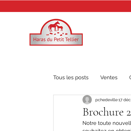
Tous les posts
Ventes
pchedeville
17 déc
Mr. Owen
Recoletos
Brochure 2
Notre toute nouvell
souhaitez en obten