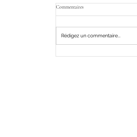
Commentaires
Rédigez un commentaire...
The Grey Gatsby reste au Haras
pour la saison 2026