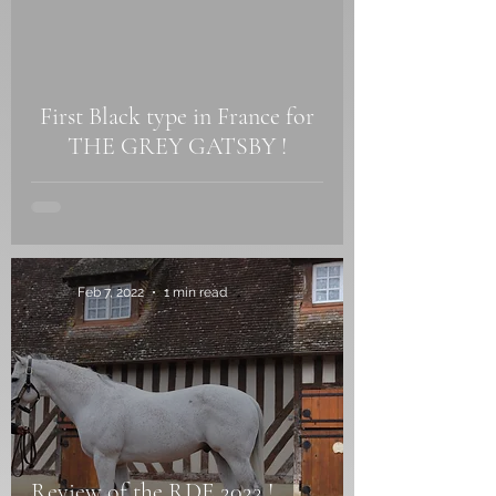
First Black type in France for
THE GREY GATSBY !
Feb 7, 2022
1 min read
Review of the RDE 2022 !