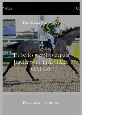
News
May 6, 2022
1 min read
De belles victoires depuis
Janvier pour THE GREY
GATSBY
Feb 17, 2022
1 min read